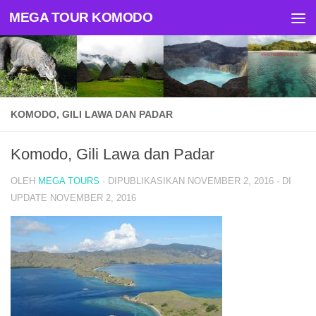
MEGA TOUR KOMODO
Skip to content
KOMODO, GILI LAWA DAN PADAR
Komodo, Gili Lawa dan Padar
OLEH
MEGA TOURS
· DIPUBLIKASIKAN
NOVEMBER 2, 2016
· DI
UPDATE
NOVEMBER 2, 2016