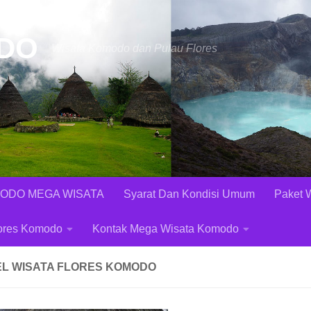
DO
Wisata Komodo dan Pulau Flores
OMODO MEGA WISATA
Syarat Dan Kondisi Umum
Paket 
lores Komodo
Kontak Mega Wisata Komodo
EL WISATA FLORES KOMODO